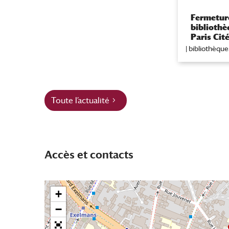
Fermeture
bibliothè
Paris Cit
|
bibliothèque
Toute l’actualité
Accès et contacts
+
−