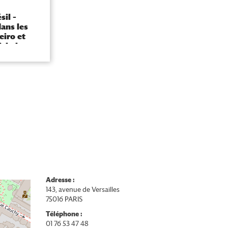
sil –
Lire la presse en ligne
dans les
eiro et
ichel
|
Documentation électronique
Adresse :
143, avenue de Versailles
75016 PARIS
Téléphone :
01 76 53 47 48