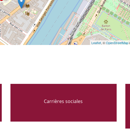
Leaflet
, ©
OpenStreetMap
c
Carrières sociales