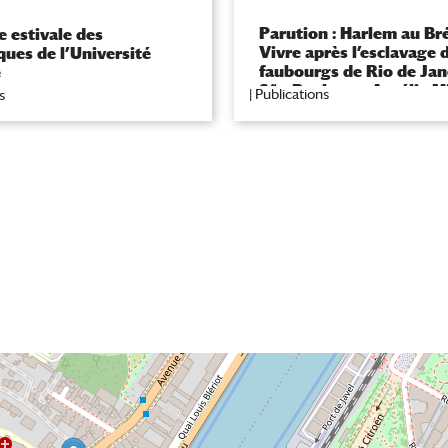
Parution : Harlem au Bré
 estivale des
Vivre après l’esclavage 
ques de l’Université
faubourgs de Rio de Jan
é
São Paulo par Aurélia M
|
Publications
s