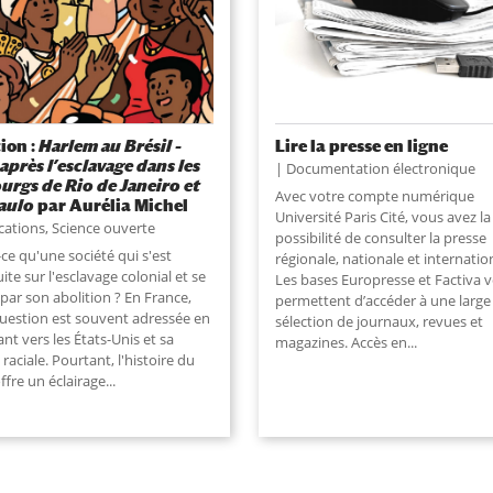
ion :
Harlem au Brésil –
Lire la presse en ligne
 après l’esclavage dans les
Documentation électronique
urgs de Rio de Janeiro et
Avec votre compte numérique
aulo
par Aurélia Michel
Université Paris Cité, vous avez la
cations
,
Science ouverte
possibilité de consulter la presse
ce qu'une société qui s'est
régionale, nationale et internatio
ite sur l'esclavage colonial et se
Les bases Europresse et Factiva 
 par son abolition ? En France,
permettent d’accéder à une large
question est souvent adressée en
sélection de journaux, revues et
nt vers les États-Unis et sa
magazines. Accès en
...
 raciale. Pourtant, l'histoire du
offre un éclairage
...