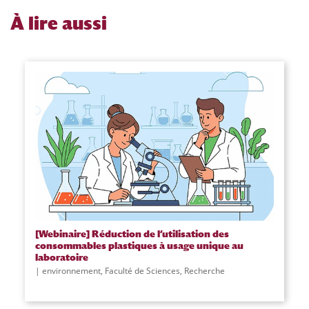
À
lire aussi
[Webinaire] Réduction de l’utilisation des
consommables plastiques à usage unique au
laboratoire
environnement
,
Faculté de Sciences
,
Recherche