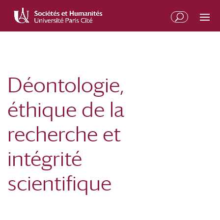
Aller
Aller
au
à
contenu
la
principal
navigation
Déontologie,
éthique de la
recherche et
intégrité
scientifique