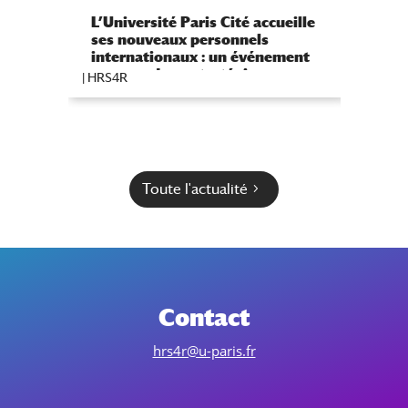
L’Université Paris Cité accueille
L’arch
ses nouveaux personnels
Paris 
internationaux : un événement
au cœur de sa stratégie
|
HRS4R
|
HRS4R
internationale et scientifique
Toute l'actualité
Contact
hrs4r@u-paris.fr