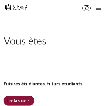
Aller
Aller
au
à
contenu
la
principal
navigation
Vous êtes
Futures étudiantes, futurs étudiants
Lire la suite