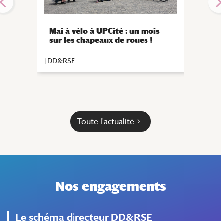
Journ
Mai à vélo à UPCité : un mois
l’envi
sur les chapeaux de roues !
durab
vivant
|
DD&RS
|
DD&RSE
Toute l'actualité
Nos engagements
Le schéma directeur DD&RSE