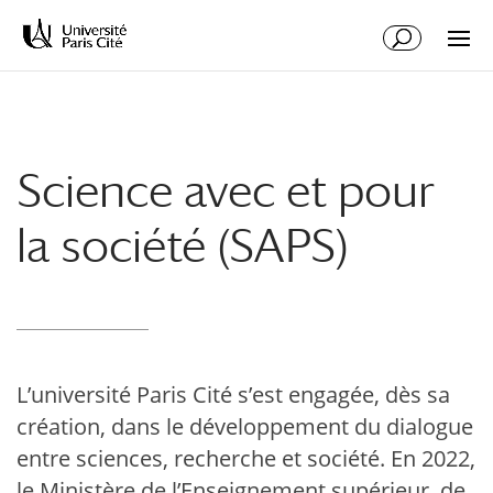
Aller
Aller
au
à
contenu
la
principal
navigation
Science avec et pour
la société (SAPS)
L’université Paris Cité s’est engagée, dès sa
création, dans le développement du dialogue
entre sciences, recherche et société. En 2022,
le Ministère de l’Enseignement supérieur, de