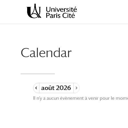
Aller
Aller
au
à
contenu
la
principal
navigation
Calendar
août 2026
Il n’y a aucun évènement à venir pour le mom