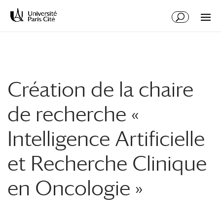
Aller
Aller
au
à
contenu
la
principal
navigation
Création de la chaire
de recherche «
Intelligence Artificielle
et Recherche Clinique
en Oncologie »