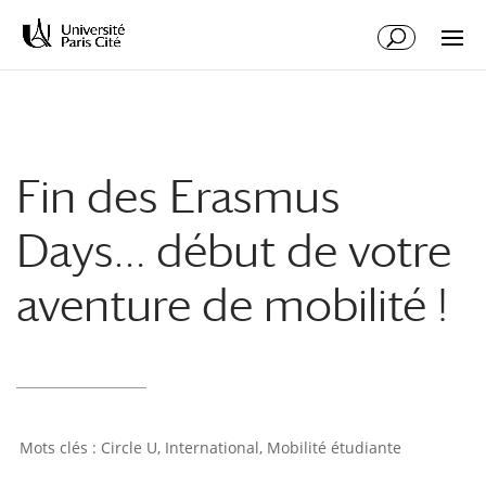
Aller
Aller
au
à
contenu
la
principal
navigation
Fin des Erasmus
Days… début de votre
aventure de mobilité !
Circle U
,
International
,
Mobilité étudiante