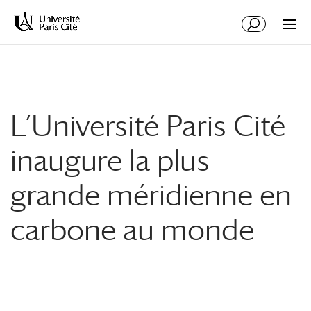
Aller
Aller
au
à
contenu
la
principal
navigation
L’Université Paris Cité
inaugure la plus
grande méridienne en
carbone au monde