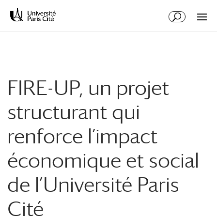
Aller
Aller
au
à
contenu
la
principal
navigation
FIRE-UP, un projet
structurant qui
renforce l’impact
économique et social
de l’Université Paris
Cité