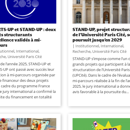
TS-UP et STAND-UP : deux
STAND-UP, projet structur
ts structurants
de l’Université Paris Cité, s
ellence validés à mi-
poursuit jusqu’en 2029
ours
|
Institutionnel
,
International
,
tutionnel
,
International
,
Recherche
,
Université Paris Cité
che
,
Université Paris Cité
STAND‑UP s’impose comme l’un 
n de l’année 2025, STAND-UP et
grands projets qui participent à l
-UP ont passé avec succès leur
structuration de l’Université Paris
tion à mi-parcours organisée par
(UPCité). Dans le cadre de l’évalu
le financeur des deux projets
mi‑parcours réalisée à la fin de l’
e cadre du programme France
2025, le jury international a donn
e jury international a confirmé la
avis favorable à la poursuite du...
ite du financement en totalité