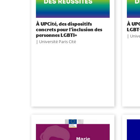
À UPCité, des dispositifs
À UPC
concrets pour l’inclusion des
LGBT
personnes LGBTI+
|
Unive
|
Université Paris Cité