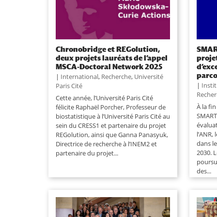
Chronobridge et REGolution,
SMAR
deux projets lauréats de l’appel
proje
MSCA-Doctoral Network 2025
d’exc
parc
|
International
,
Recherche
,
Université
|
Insti
Paris Cité
Recher
Cette année, l’Université Paris Cité
À la fi
félicite Raphaël Porcher, Professeur de
SMARTS
biostatistique à l’Université Paris Cité au
évalua
sein du CRESS1 et partenaire du projet
l’ANR, 
REGolution, ainsi que Ganna Panasyuk,
dans l
Directrice de recherche à l’INEM2 et
2030. L
partenaire du projet...
poursu
des...