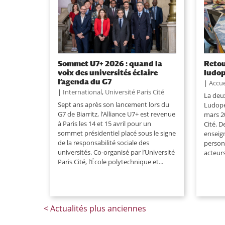
Sommet U7+ 2026 : quand la
Retou
voix des universités éclaire
ludo
l’agenda du G7
|
Accue
|
International
,
Université Paris Cité
La deu
Sept ans après son lancement lors du
Ludopé
G7 de Biarritz, l’Alliance U7+ est revenue
mars 20
à Paris les 14 et 15 avril pour un
Cité. D
sommet présidentiel placé sous le signe
enseign
de la responsabilité sociale des
personn
universités. Co-organisé par l’Université
acteurs
Paris Cité, l’École polytechnique et...