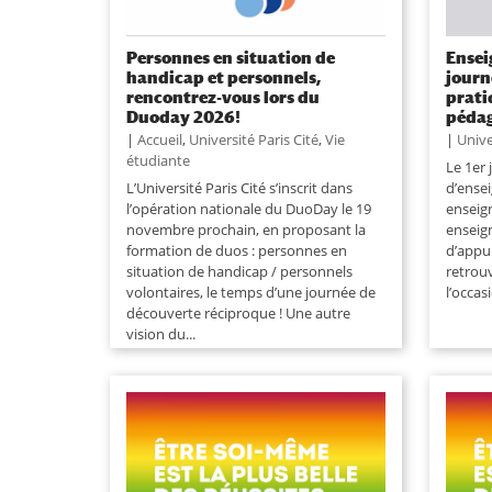
Personnes en situation de
Ensei
handicap et personnels,
journ
rencontrez-vous lors du
prati
Duoday 2026!
pédag
|
Accueil
,
Université Paris Cité
,
Vie
|
Unive
étudiante
Le 1er 
L’Université Paris Cité s’inscrit dans
d’ense
l’opération nationale du DuoDay le 19
enseig
novembre prochain, en proposant la
enseig
formation de duos : personnes en
d’appui
situation de handicap / personnels
retrou
volontaires, le temps d’une journée de
l’occas
découverte réciproque ! Une autre
vision du...