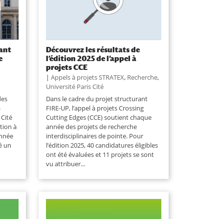
ant
Découvrez les résultats de
e
l’édition 2025 de l’appel à
projets CCE
|
Appels à projets STRATEX
,
Recherche
,
Université Paris Cité
des
Dans le cadre du projet structurant
a
FIRE-UP, l’appel à projets Crossing
 Cité
Cutting Edges (CCE) soutient chaque
ation à
année des projets de recherche
année
interdisciplinaires de pointe. Pour
é un
l’édition 2025, 40 candidatures éligibles
ont été évaluées et 11 projets se sont
vu attribuer...