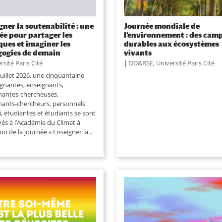
gner la soutenabilité : une
Journée mondiale de
ée pour partager les
l’environnement : des cam
ques et imaginer les
durables aux écosystèmes
ogies de demain
vivants
rsité Paris Cité
|
DD&RSE
,
Université Paris Cité
juillet 2026, une cinquantaine
ignantes, enseignants,
nantes-chercheuses,
nants-chercheurs, personnels
, étudiantes et étudiants se sont
vés à l’Académie du Climat à
ion de la journée « Enseigner la...