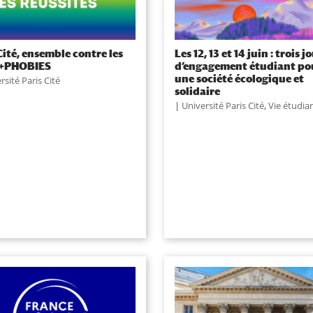
ité, ensemble contre les
Les 12, 13 et 14 juin : trois j
+PHOBIES
d’engagement étudiant po
une société écologique et
rsité Paris Cité
solidaire
|
Université Paris Cité
,
Vie étudia