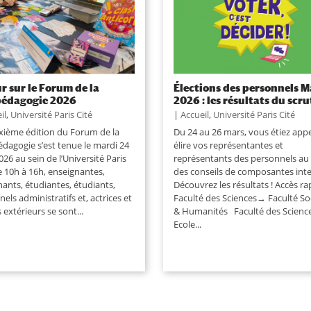
r sur le Forum de la
Élections des personnels M
pédagogie 2026
2026 : les résultats du scru
il
,
Université Paris Cité
|
Accueil
,
Université Paris Cité
xième édition du Forum de la
Du 24 au 26 mars, vous étiez appe
dagogie s’est tenue le mardi 24
élire vos représentantes et
26 au sein de l’Université Paris
représentants des personnels au 
e 10h à 16h, enseignantes,
des conseils de composantes inte
ants, étudiantes, étudiants,
Découvrez les résultats ! Accès r
els administratifs et, actrices et
Faculté des Sciences→ Faculté So
 extérieurs se sont...
& Humanités Faculté des Scienc
Ecole...