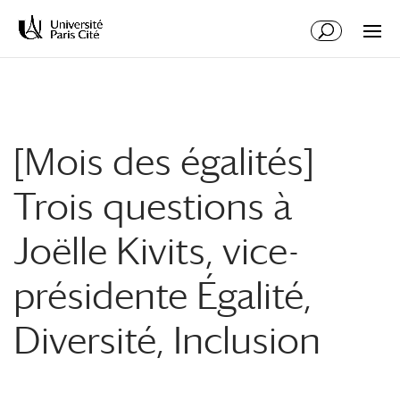
Aller
Aller
au
à
contenu
la
principal
navigation
[Mois des égalités]
Trois questions à
Joëlle Kivits, vice-
présidente Égalité,
Diversité, Inclusion