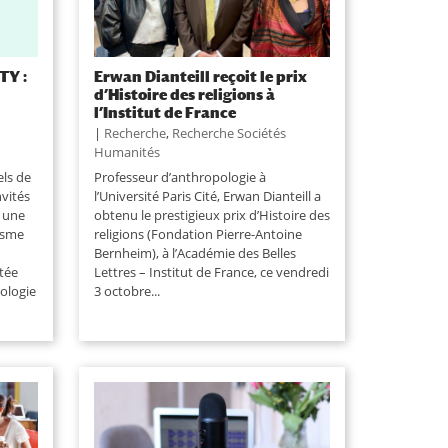
TY :
Erwan Dianteill reçoit le prix
d’Histoire des religions à
l’Institut de France
|
Recherche
,
Recherche Sociétés
Humanités
els de
Professeur d’anthropologie à
nvités
l’Université Paris Cité, Erwan Dianteill a
, une
obtenu le prestigieux prix d’Histoire des
tisme
religions (Fondation Pierre-Antoine
Bernheim), à l’Académie des Belles
tée
Lettres – Institut de France, ce vendredi
ologie
3 octobre...