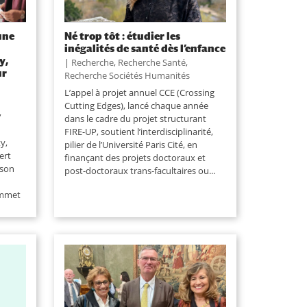
une
Né trop tôt : étudier les
inégalités de santé dès l’enfance
y,
|
Recherche
,
Recherche Santé
,
ur
Recherche Sociétés Humanités
L’appel à projet annuel CCE (Crossing
Cutting Edges), lancé chaque année
,
dans le cadre du projet structurant
FIRE-UP, soutient l’interdisciplinarité,
y,
pilier de l’Université Paris Cité, en
ert
finançant des projets doctoraux et
 son
post-doctoraux trans-facultaires ou...
ommet
 crises