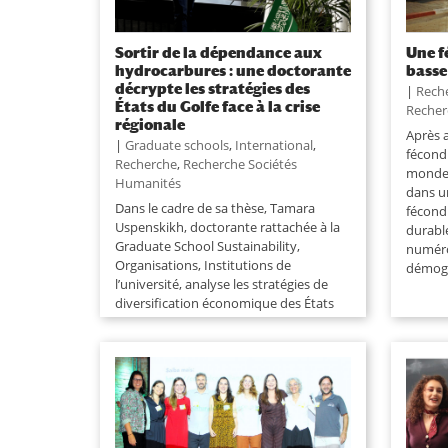
Sortir de la dépendance aux
Une f
hydrocarbures : une doctorante
basse
décrypte les stratégies des
|
Rech
États du Golfe face à la crise
Recher
régionale
Après 
|
Graduate schools
,
International
,
fécondi
Recherche
,
Recherche Sociétés
monde,
Humanités
dans u
Dans le cadre de sa thèse, Tamara
fécond
Uspenskikh, doctorante rattachée à la
durabl
Graduate School Sustainability,
numéro
Organisations, Institutions de
démogr
l’université, analyse les stratégies de
diversification économique des États
du Conseil de coopération du Golfe
(CCG) face à leur...