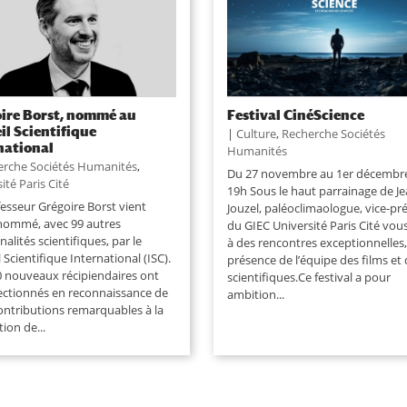
ire Borst, nommé au
Festival CinéScience
il Scientifique
|
Culture
,
Recherche Sociétés
national
Humanités
erche Sociétés Humanités
,
Du 27 novembre au 1er décembr
ité Paris Cité
19h Sous le haut parrainage de J
fesseur Grégoire Borst vient
Jouzel, paléoclimaologue, vice-pr
 nommé, avec 99 autres
du GIEC Université Paris Cité vous
alités scientifiques, par le
à des rencontres exceptionnelles,
 Scientifique International (ISC).
présence de l’équipe des films et
0 nouveaux récipiendaires ont
scientifiques.Ce festival a pour
lectionnés en reconnaissance de
ambition...
contributions remarquables à la
ion de...