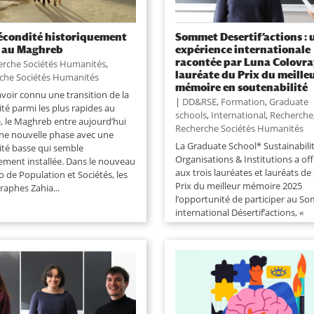
écondité historiquement
Sommet Desertif’actions : 
 au Maghreb
expérience internationale
racontée par Luna Colovra
erche Sociétés Humanités
,
lauréate du Prix du meille
che Sociétés Humanités
mémoire en soutenabilité
avoir connu une transition de la
|
DD&RSE
,
Formation
,
Graduate
té parmi les plus rapides au
schools
,
International
,
Recherche
 le Maghreb entre aujourd’hui
Recherche Sociétés Humanités
ne nouvelle phase avec une
La Graduate School* Sustainabilit
ité basse qui semble
Organisations & Institutions a off
ement installée. Dans le nouveau
aux trois lauréates et lauréats de
 de Population et Sociétés, les
Prix du meilleur mémoire 2025
aphes Zahia...
l’opportunité de participer au S
international Désertif’actions, «
Résilience des territoires face aux
»,...