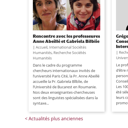
Rencontre avec les professeures
Grégo
Anne Abeillé et Gabriela Bîlbîie
Conse
Inter
|
Accueil
,
International Sociétés
|
Rech
Humanités
,
Recherche Sociétés
Univers
Humanités
Le pro
Dans le cadre du programme
d’être
chercheurs internationaux invités de
personn
l’université Paris Cité, la Pr. Anne Abeillé
Conseil
accueille la Pr. Gabriela Bîlbîie, de
Les 10
l’Université de Bucarest en Roumanie.
été sé
Nos deux enseignantes-chercheuses
leurs 
sont des linguistes spécialisées dans la
promot
syntaxe...