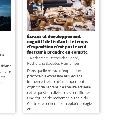
Écrans et développement
cognitif de l’enfant : le temps
d’exposition n’est pas le seul
facteur à prendre en compte
e à
|
Recherche
,
Recherche Santé
,
ean
Recherche Sociétés Humanités
ésident
Dans quelle mesure l’exposition
 invite
précoce ou excessive aux écrans
 en
influence-t-elle le développement
 de
cognitif de l’enfant ? À l’heure actuelle,
cette question divise les scientifiques.
Une équipe de recherche au sein du
Centre de recherche en épidémiologie
et...