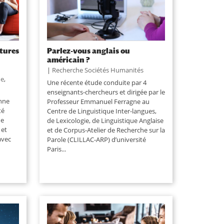
atures
Parlez-vous anglais ou
américain ?
|
Recherche Sociétés Humanités
he
,
Une récente étude conduite par 4
enseignants-chercheurs et dirigée par le
enne
Professeur Emmanuel Ferragne au
té
Centre de Linguistique Inter-langues,
ne
de Lexicologie, de Linguistique Anglaise
 et
et de Corpus-Atelier de Recherche sur la
avec
Parole (CLILLAC-ARP) d’université
Paris...