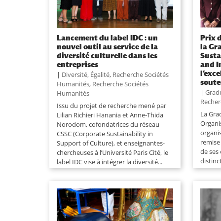
Lancement du label IDC : un
Prix 
nouvel outil au service de la
la Gr
diversité culturelle dans les
Susta
entreprises
and I
l’exc
|
Diversité
,
Égalité
,
Recherche Sociétés
soute
Humanités
,
Recherche Sociétés
|
Grad
Humanités
Recher
Issu du projet de recherche mené par
La Gra
Lilian Richieri Hanania et Anne-Thida
Organi
Norodom, cofondatrices du réseau
organi
CSSC (Corporate Sustainability in
remise
Support of Culture), et enseignantes-
de ses
chercheuses à l’Université Paris Cité, le
distinc
label IDC vise à intégrer la diversité...
scient
au...