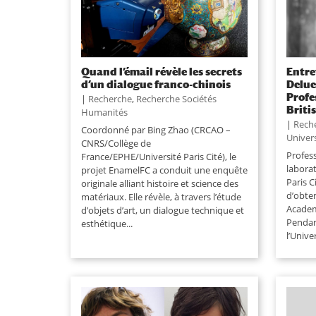
Quand l’émail révèle les secrets
Entre
d’un dialogue franco-chinois
Delue
Profe
|
Recherche
,
Recherche Sociétés
Brit
Humanités
|
Rech
Coordonné par Bing Zhao (CRCAO –
Univers
CNRS/Collège de
Profess
France/EPHE/Université Paris Cité), le
laborat
projet EnamelFC a conduit une enquête
Paris 
originale alliant histoire et science des
d’obten
matériaux. Elle révèle, à travers l’étude
Academ
d’objets d’art, un dialogue technique et
Pendan
esthétique...
l’Unive