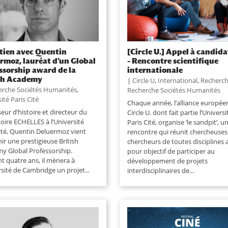
tien avec Quentin
[Circle U.] Appel à candid
rmoz, lauréat d’un Global
– Rencontre scientifique
ssorship award de la
internationale
ish Academy
|
Circle U
,
International
,
Recherc
erche Sociétés Humanités
,
Recherche Sociétés Humanités
ité Paris Cité
Chaque année, l’alliance europé
eur d’histoire et directeur du
Circle U. dont fait partie l’Universi
oire ECHELLES à l’Université
Paris Cité, organise ‘le sandpit’, u
Cité, Quentin Deluermoz vient
rencontre qui réunit chercheuses
ir une prestigieuse British
chercheurs de toutes disciplines 
y Global Professorship.
pour objectif de participer au
t quatre ans, il mènera à
développement de projets
rsité de Cambridge un projet...
interdisciplinaires de...