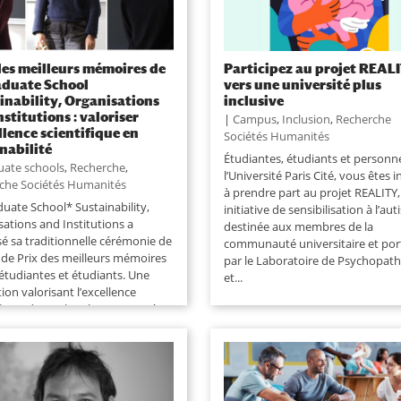
des meilleurs mémoires de
Participez au projet REALI
aduate School
vers une université plus
inability, Organisations
inclusive
nstitutions : valoriser
|
Campus
,
Inclusion
,
Recherche
ellence scientifique en
Sociétés Humanités
nabilité
Étudiantes, étudiants et personn
uate schools
,
Recherche
,
l’Université Paris Cité, vous êtes i
che Sociétés Humanités
à prendre part au projet REALITY
duate School* Sustainability,
initiative de sensibilisation à l’au
sations and Institutions a
destinée aux membres de la
sé sa traditionnelle cérémonie de
communauté universitaire et por
 de Prix des meilleurs mémoires
par le Laboratoire de Psychopath
 étudiantes et étudiants. Une
et...
tion valorisant l’excellence
ifique des recherches consacrées